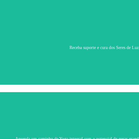
Receba suporte e cura dos Seres de Luz
Aprenda um caminho de Yoga integral com o potencial de gerar grand