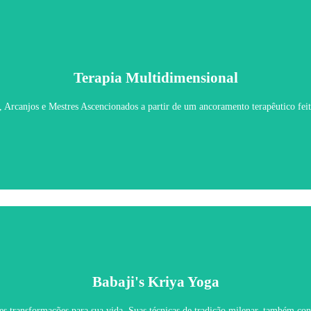
Terapia Multidimensional
Terapia Multidimensional
, Arcanjos e Mestres Ascencionados a partir de um ancoramento terapêutico feit
Saiba Mais
Babaji's Kriya Yoga
Babaji's Kriya Yoga
es transformações para sua vida. Suas técnicas de tradição milenar, também c