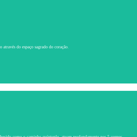
o através do espaço sagrado do coração.
onhecido como o caminho quíntuplo, atuam profundamente nos 5 corpos