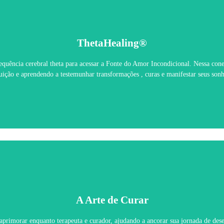
ThetaHealing®
ThetaHealing®
requência cerebral theta para acessar a Fonte do Amor Incondicional. Nessa c
Saiba Mais
tuição e aprendendo a testemunhar transformações , curas e manifestar seus sonh
A Arte de Curar
A Arte de Curar
 aprimorar enquanto terapeuta e curador, ajudando a ancorar sua jornada de des
Saiba Mais