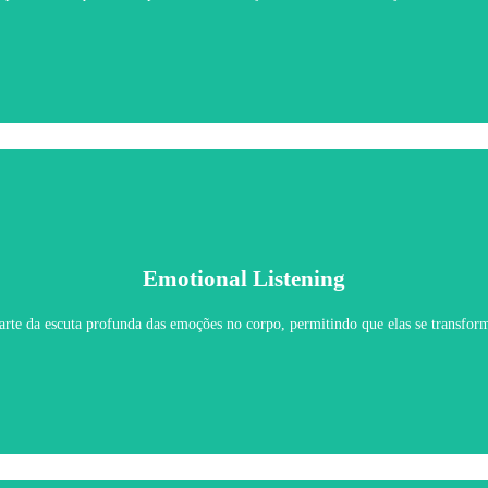
Emotional Listening
Emotional Listening
rte da escuta profunda das emoções no corpo, permitindo que elas se transfo
Saiba Mais